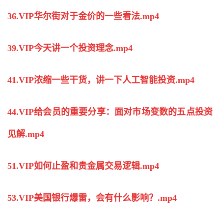
36.VIP华尔街对于金价的一些看法.mp4
39.VIP今天讲一个投资理念.mp4
41.VIP浓缩一些干货，讲一下人工智能投资.mp4
44.VIP给会员的重要分享：面对市场变数的五点投资
见解.mp4
51.VIP如何止盈和贵金属交易逻辑.mp4
53.VIP美国银行爆雷，会有什么影响？.mp4