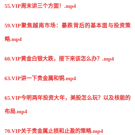
55.VIP周末讲三个方面！.mp4
59.VIP聚焦越南市场：暴跌背后的基本面与投资策
略.mp4
60.VIP黄金白银大跌，接下来该怎么办？.mp4
63.VIP讲一下贵金属和铜.mp4
65.VIP今明两年投资大年，美股怎么玩？以及核能的
布局.mp4
70.VIP关于贵金属止损和止盈的策略.mp4