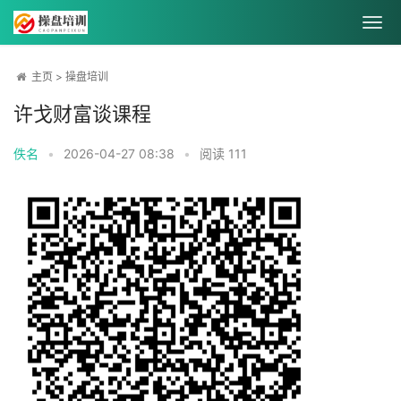
主页
>
操盘培训
许戈财富谈课程
佚名
•
2026-04-27 08:38
•
阅读
111