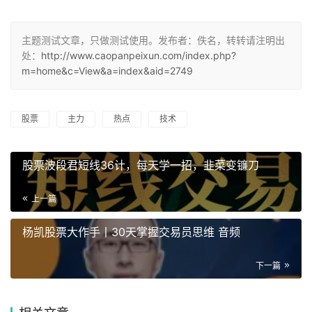
主题测试文章，只做测试使用。发布者：佚名，转转请注明出
处：
http://www.caopanpeixun.com/index.php?
m=home&c=View&a=index&aid=2749
股票
主力
热点
技术
股票波段君短线36计，每天学一招，韭菜变镰刀
上一篇
杨凯股票大作手丨30天掌握交易员思维 音频
下一篇