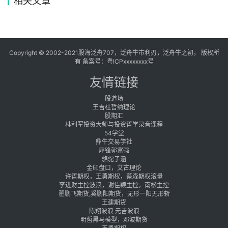
相关文章
Copyright © 2002-2021股海泛舟707，泛舟牛市利刃，泛舟牛之初， 版权所
有 备案号：
粤ICPxxxxxxxx号
友情链接
股道场
王吉柱哲纳理论
股期汇
林利军投资大师与投资哲学录音课程
54学堂
鼎牛交易学社
犀锋郭富强
骆驼子涵
金印盘口，艾古理论
许哲期权，王勇期权，蔡森期权滚量
李进财主控波浪，谢佳颖主控，南松主控
翟鹏飞期货,奚鹏阳期货，无形一阳无形斩
王建期货
陈翔波浪 元吉波浪
明哲黑马模型，邓波期货