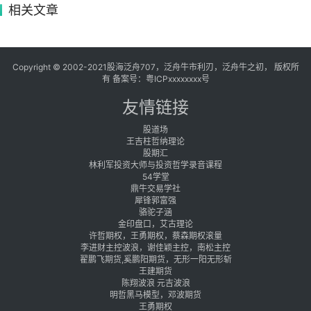
相关文章
Copyright © 2002-2021股海泛舟707，泛舟牛市利刃，泛舟牛之初， 版权所
有 备案号：
粤ICPxxxxxxxx号
友情链接
股道场
王吉柱哲纳理论
股期汇
林利军投资大师与投资哲学录音课程
54学堂
鼎牛交易学社
犀锋郭富强
骆驼子涵
金印盘口，艾古理论
许哲期权，王勇期权，蔡森期权滚量
李进财主控波浪，谢佳颖主控，南松主控
翟鹏飞期货,奚鹏阳期货，无形一阳无形斩
王建期货
陈翔波浪 元吉波浪
明哲黑马模型，邓波期货
王勇期权