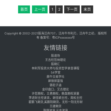
首页
上一页
1
2
下一页
末页
Copyright © 2002-2021股海泛舟707，泛舟牛市利刃，泛舟牛之初， 版权所
有 备案号：
粤ICPxxxxxxxx号
友情链接
股道场
王吉柱哲纳理论
股期汇
林利军投资大师与投资哲学录音课程
54学堂
鼎牛交易学社
犀锋郭富强
骆驼子涵
金印盘口，艾古理论
许哲期权，王勇期权，蔡森期权滚量
李进财主控波浪，谢佳颖主控，南松主控
翟鹏飞期货,奚鹏阳期货，无形一阳无形斩
王建期货
陈翔波浪 元吉波浪