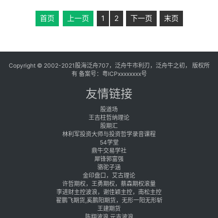
首页
上一页
1
2
下一页
末页
Copyright © 2002-2021股海泛舟707，泛舟牛市利刃，泛舟牛之初， 版权所
有 备案号：
粤ICPxxxxxxxx号
友情链接
股道场
王吉柱哲纳理论
股期汇
林利军投资大师与投资哲学录音课程
54学堂
鼎牛交易学社
犀锋郭富强
骆驼子涵
金印盘口，艾古理论
许哲期权，王勇期权，蔡森期权滚量
李进财主控波浪，谢佳颖主控，南松主控
翟鹏飞期货,奚鹏阳期货，无形一阳无形斩
王建期货
陈翔波浪 元吉波浪