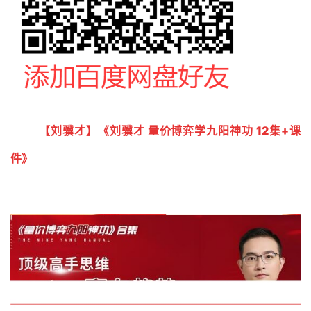
【刘骥才】《刘骥才 量价博弈学九阳神功 12集+课
件》 