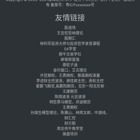
有 备案号：
粤ICPxxxxxxxx号
友情链接
股道场
王吉柱哲纳理论
股期汇
林利军投资大师与投资哲学录音课程
54学堂
鼎牛交易学社
犀锋郭富强
骆驼子涵
金印盘口，艾古理论
许哲期权，王勇期权，蔡森期权滚量
李进财主控波浪，谢佳颖主控，南松主控
翟鹏飞期货,奚鹏阳期货，无形一阳无形斩
王建期货
陈翔波浪 元吉波浪
明哲黑马模型，邓波期货
王勇期权
孙国生模型理论，陈雅山，林辉太郎，中源线，
财汇控
财贝勒
周志伟牛角学堂
操盘培训