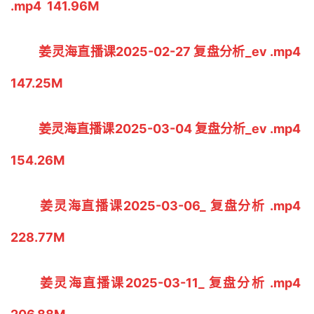
.mp4  141.96M
姜灵海直播课2025-02-27 复盘分析_ev .mp4  
147.25M
姜灵海直播课2025-03-04 复盘分析_ev .mp4  
154.26M
姜灵海直播课2025-03-06_ 复盘分析 .mp4  
228.77M
姜灵海直播课2025-03-11_ 复盘分析 .mp4  