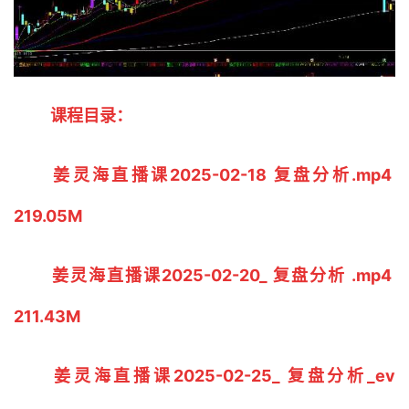
课程目录：
姜灵海直播课2025-02-18 复盘分析.mp4  
219.05M
姜灵海直播课2025-02-20_ 复盘分析 .mp4  
211.43M
姜灵海直播课2025-02-25_ 复盘分析_ev 