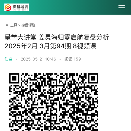
主页
>
操盘课程
量学大讲堂 姜灵海归零启航复盘分析
2025年2月 3月第94期 8视频课
佚名
•
2025-05-21 10:46
•
阅读
159