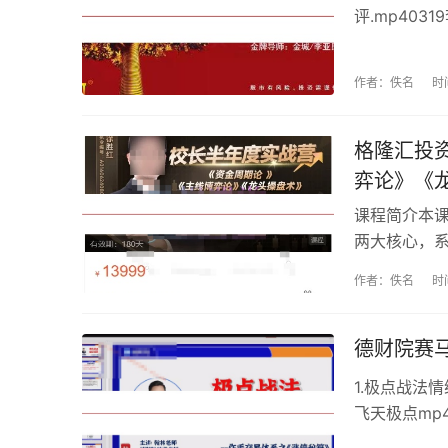
评.mp4031
李亚民收评.m
疑.mp4032
作者：佚名
时
格隆汇投
弈论》《
课程简介本课
两大核心，系
周期理论、
作者：佚名
时
帮助投资者
点市场周期解.
德财院赛马
1.极点战法情绪
飞天极点mp41
点.mp418.