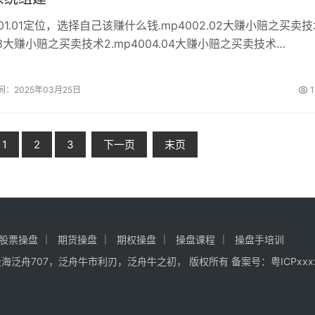
1.01定位，选择自己该赚什么钱.mp4002.02大赚小赔之买卖技
3.03大赚小赔之买卖技术2.mp4004.04大赚小赔之买卖技术
.05稳定盈利之资金管理.mp4006.06风控计划.mp4007.07资金管
.08赢家心态1.mp...
间：2025年03月25日
1
1
2
3
下一页
末页
股票操盘
期货操盘
期权操盘
操盘课程
操盘手培训
2-2021股海泛舟707，泛舟牛市利刃，泛舟牛之初， 版权所有 备案号：
粤ICPxxx