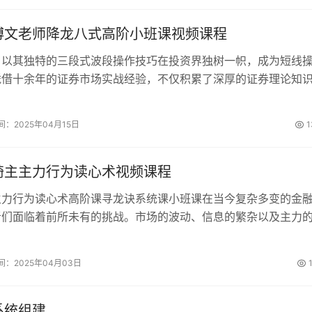
博文老师降龙八式高阶小班课视频课程
，以其独特的三段式波段操作技巧在投资界独树一帜，成为短线
凭借十余年的证券市场实战经验，不仅积累了深厚的证券理论知
套应对市场变化的实战策略。在任职知名私募机构项目总监期间
敏锐的市场洞察力和策略解读能力，总能快人一步捕捉市场脉动
间：2025年04月15日
1
方案。...
琦主主力行为读心术视频课程
主力行为读心术高阶课寻龙诀系统课小班课在当今复杂多变的金
者们面临着前所未有的挑战。市场的波动、信息的繁杂以及主力
便得投资者们亟需一套有效的分析方法和交易策略。中广云刘琦
阶课寻龙诀系统课小班课，正是为满足这一需求而诞生的，它...
间：2025年04月03日
系统组建