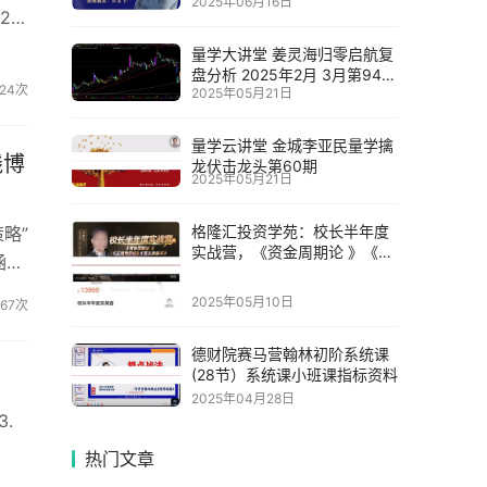
2025年06月16日
21
量学大讲堂 姜灵海归零启航复
盘分析 2025年2月 3月第94期
24次
2025年05月21日
8视频课
量学云讲堂 金城李亚民量学擒
线博
龙伏击龙头第60期
2025年05月21日
格隆汇投资学苑：校长半年度
略”
实战营，《资金周期论 》《主
涵盖
线博弈论》《龙头操盘术》
容，
2025年05月10日
67次
与亮
德财院赛马营翰林初阶系统课
(28节）系统课小班课指标资料
2025年04月28日
3.
热门文章
..