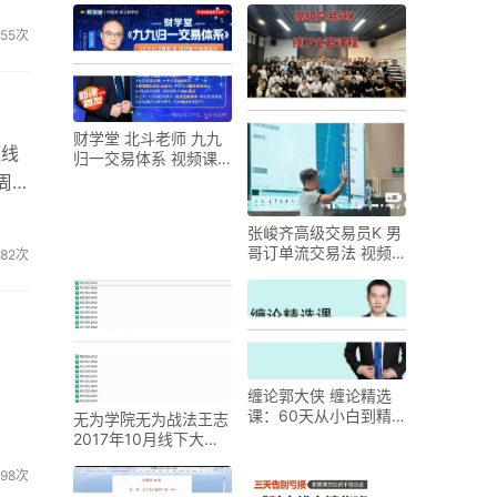
55次
财学堂 北斗老师 九九
短线
归一交易体系 视频课
程
周
必
张峻齐高级交易员K 男
哥订单流交易法 视频
82次
课程
缠论郭大侠 缠论精选
课：60天从小白到精
无为学院无为战法王志
通 视频课程
2017年10月线下大课
录音
98次