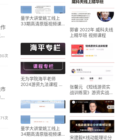
量学大讲堂姚工线上
33期高清原版视频课
操作
程
郭睿 2022年 威科夫线
识，
上精华班 视频课程
，陈
，制
30次
无为学院海平老师
2024游资九法课程 海
张馨元 《短线游资实
融市
平圈子课程
战训练营》游资实战训
的难
练营视频
主力
171次
量学大讲堂姚工线上
34期高清原版视频课
宋建毅K线动能理论分
程更新中