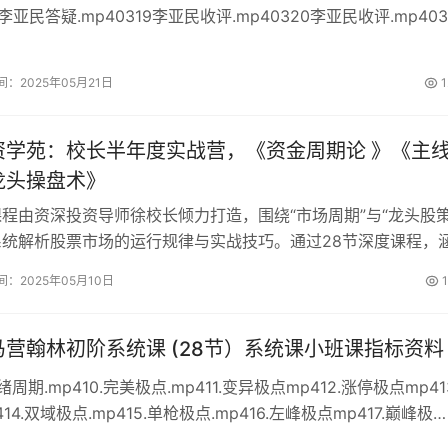
9李亚民答疑.mp40319李亚民收评.mp40320李亚民收评.mp403
p40324李亚民收评.mp40325李亚民收评.mp40326李亚民答
6李亚民收评.mp403...
间：2025年05月21日
1
资学苑：校长半年度实战营，《资金周期论 》《主
龙头操盘术》
程由资深投资导师徐校长倾力打造，围绕“市场周期”与“龙头股策
统解析股票市场的运行规律与实战技巧。通过28节深度课程，
市场阶段研判、龙头股生命周期、资金管理及主线轮动策略等内
间：2025年05月10日
1
构建系统化交易思维，掌握穿越市场波动的实战能力。核心模块
..
营翰林初阶系统课 (28节）系统课小班课指标资料
周期.mp410.完美极点.mp411.变异极点mp412.涨停极点mp41
4.双域极点.mp415.单枪极点.mp416.左峰极点mp417.巅峰极
命门极点.mp419.金钻涨停.mp42.极点战法量柱结构.mp420.合力涨.