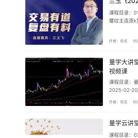
兰玉飞20
课程目录：01
螺纹主连逐k复
课.mp404
纹主连逐k复盘
作者：佚名
时
量学大讲堂
视频课
课程目录：姜灵
2025-02-
_ev.mp41
作者：佚名
时
播课2025-03.
量学云讲堂
课程目录：03