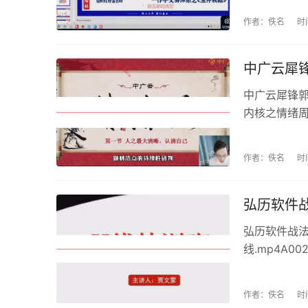
作者：佚名
时
中广云犀
中广云犀锋郭富
内核之情绪周期
期之混沌周期策
经之路一进二接力
作者：佚名
时
弘历软件战
弘历软件战法
线.mp4A0
态.mp4A0
态.mp4A00
作者：佚名
时