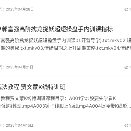
间：2025年04月28日
1
锋郭富强高阶擒龙捉妖超短操盘手内训课指标
强高阶擒龙捉妖超短操盘手内训课01.开营导学).txt.mkv02.
的奥秘.txt.mkv03.情绪周期之上升周期策略.txt.mkv04.情绪
略.txt.mkv05.情绪周期之下降周期策略.txt.mkv06.短线播龙
.txt.mk...
间：2025年04月21日
1
法教程 贾文蒙K线特训班
教程贾文蒙K线特训班课程目录：A001学炒股要先学看K
02K线特性班.mp4A003锤子线和上吊线.mp4A004捉腰带K线形
05吞没形态.mp4A006启明星和黄昏星形态.mp4A007十字孕线形
8倒锤子线和流行线mp4.mp4A009刺透线...
间：2025年04月15日
1