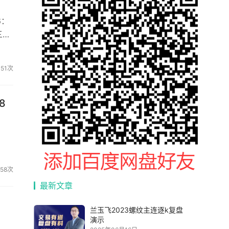
6：
三
：螺
151次
8
海直
58次
最新文章
兰玉飞2023螺纹主连逐k复盘
演示