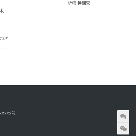
析师 特训营
术
理
73次
xxxxx号