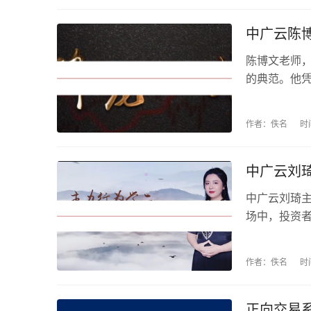
中广云陈
陈博文老师
的典范。他
更淬炼出一
老师锤炼出
作者：佚名
时
定出精准的投资
中广云刘
中广云刘琦
场中，投资
以捉摸，都
行为读心术高
作者：佚名
时
正向交易