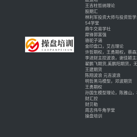
王吉柱哲纳理论
股期汇
林利军投资大师与投资哲学
54学堂
鼎牛交易学社
犀锋郭富强
骆驼子涵
金印盘口，艾古理论
许哲期权，王勇期权，蔡森
李进财主控波浪，谢佳颖主
翟鹏飞期货,奚鹏阳期货，
王建期货
陈翔波浪 元吉波浪
明哲黑马模型，邓波期货
王勇期权
孙国生模型理论，陈雅山，
财汇控
财贝勒
周志伟牛角学堂
操盘培训