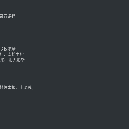
录音课程
期权滚量
控，南松主控
无形一阳无形斩
林辉太郎，中源线，